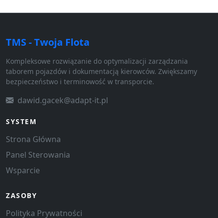
TMS - Twoja Flota
Kompleksowe rozwiązanie do optymalizacji zarządzania
taborem pojazdów i dokumentacją kierowców. Zwiększamy
bezpieczeństwo i terminowość w transporcie.
dawid.gacek@adapt-it.pl
SYSTEM
Strona Główna
Panel Sterowania
Wsparcie
ZASOBY
Polityka Prywatności